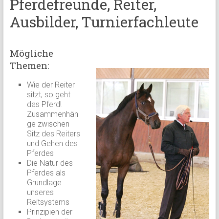
Pferdefreunde, Reiter,
Ausbilder, Turnierfachleute
Mögliche
Themen:
Wie der Reiter
sitzt, so geht
das Pferd!
Zusammenhän
ge zwischen
Sitz des Reiters
und Gehen des
Pferdes
Die Natur des
Pferdes als
Grundlage
unseres
Reitsystems
Prinzipien der